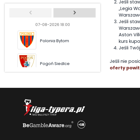
Jeśli sta
„Legia Wa
Warszawa 
Jeśli sta
07-08-2026 18:00
07-08-2026 20
Warszawa
Aston Vil
kurs kup
Polonia Bytom
Polonia W-
Jeśli Twó
Jeśli nie pos
Pogoń Siedlce
Ruch Chorz
oferty powit