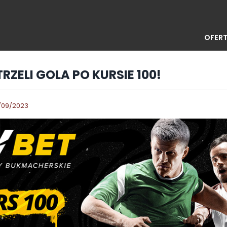
OFERT
TRZELI GOLA PO KURSIE 100!
/09/2023