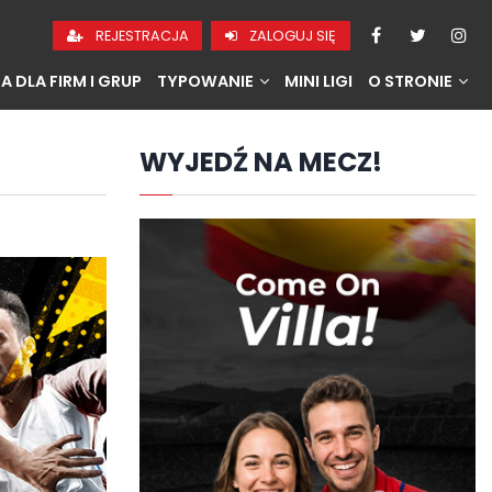
REJESTRACJA
ZALOGUJ SIĘ
A DLA FIRM I GRUP
TYPOWANIE
MINI LIGI
O STRONIE
WYJEDŹ NA MECZ!