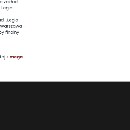
a zakład:
 Legia
d: „Legia
 15:30
08-08-2026 15:30
08-08-
a Warszawa –
by finalny
 Niepołomice
Stal Mielec
Pod
taj z
mega
pole
Stal Rzeszów
Lec