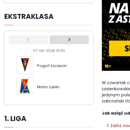
EKSTRAKLASA
07-08-2026 18:00
07-08-2026 20
Pogoń Szczecin
Wisła Krakó
W czwartek 
Motor Lublin
Wisła Płock
Łazienkowski
jedynym polsk
zabrzański Gór
Jak wziąć ud
1. LIGA
Załóż no