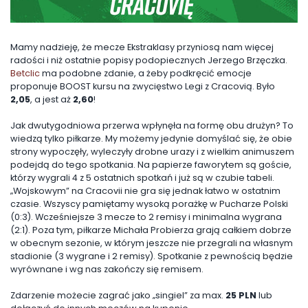
Mamy nadzieję, że mecze Ekstraklasy przyniosą nam więcej
radości i niż ostatnie popisy podopiecznych Jerzego Brzęczka.
Betclic
ma podobne zdanie, a żeby podkręcić emocje
proponuje BOOST kursu na zwycięstwo Legi z Cracovią. Było
2,05
, a jest aż
2,60
!
Jak dwutygodniowa przerwa wpłynęła na formę obu drużyn? To
wiedzą tylko piłkarze. My możemy jedynie domyślać się, że obie
strony wypoczęły, wyleczyły drobne urazy i z wielkim animuszem
podejdą do tego spotkania. Na papierze faworytem są goście,
którzy wygrali 4 z 5 ostatnich spotkań i już są w czubie tabeli.
„Wojskowym” na Cracovii nie gra się jednak łatwo w ostatnim
czasie. Wszyscy pamiętamy wysoką porażkę w Pucharze Polski
(0:3). Wcześniejsze 3 mecze to 2 remisy i minimalna wygrana
(2:1). Poza tym, piłkarze Michała Probierza grają całkiem dobrze
w obecnym sezonie, w którym jeszcze nie przegrali na własnym
stadionie (3 wygrane i 2 remisy). Spotkanie z pewnością będzie
wyrównane i wg nas zakończy się remisem.
Zdarzenie możecie zagrać jako „singiel” za max.
25 PLN
lub