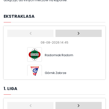
dołączyć do innych meczów na kuponie.
EKSTRAKLASA
08-08-2026 14:45
08-08
Radomiak Radom
Pog
Górnik Zabrze
Moto
1. LIGA