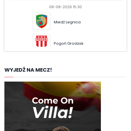
08-08-2026 15:30
08-08-
Miedź Legnica
Pus
Pogoń Grodzisk
Odr
WYJEDŹ NA MECZ!