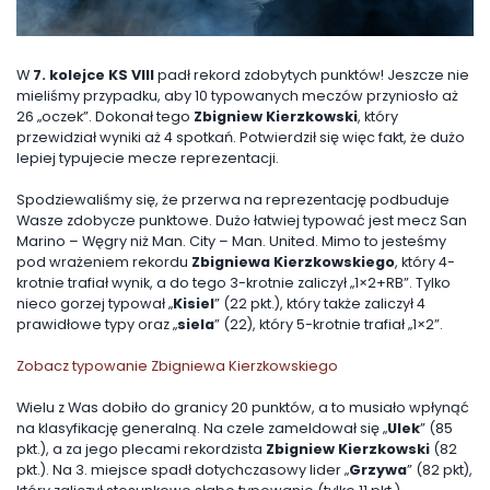
W
7. kolejce KS VIII
padł rekord zdobytych punktów! Jeszcze nie
mieliśmy przypadku, aby 10 typowanych meczów przyniosło aż
26 „oczek”. Dokonał tego
Zbigniew Kierzkowski
, który
przewidział wyniki aż 4 spotkań. Potwierdził się więc fakt, że dużo
lepiej typujecie mecze reprezentacji.
Spodziewaliśmy się, że przerwa na reprezentację podbuduje
Wasze zdobycze punktowe. Dużo łatwiej typować jest mecz San
Marino – Węgry niż Man. City – Man. United. Mimo to jesteśmy
pod wrażeniem rekordu
Zbigniewa Kierzkowskiego
, który 4-
krotnie trafiał wynik, a do tego 3-krotnie zaliczył „1×2+RB”. Tylko
nieco gorzej typował „
Kisiel
” (22 pkt.), który także zaliczył 4
prawidłowe typy oraz „
siela
” (22), który 5-krotnie trafiał „1×2”.
Zobacz typowanie Zbigniewa Kierzkowskiego
Wielu z Was dobiło do granicy 20 punktów, a to musiało wpłynąć
na klasyfikację generalną. Na czele zameldował się „
Ulek
” (85
pkt.), a za jego plecami rekordzista
Zbigniew Kierzkowski
(82
pkt.). Na 3. miejsce spadł dotychczasowy lider „
Grzywa
” (82 pkt),