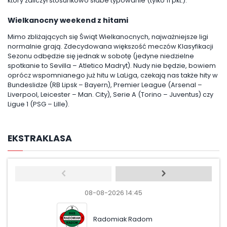
który zaliczył stosunkowo słabe typowanie (tylko 11 pkt.).
Wielkanocny weekend z hitami
Mimo zbliżających się Świąt Wielkanocnych, najważniejsze ligi
normalnie grają. Zdecydowana większość meczów Klasyfikacji
Sezonu odbędzie się jednak w sobotę (jedyne niedzielne
spotkanie to Sevilla – Atletico Madryt). Nudy nie będzie, bowiem
oprócz wspomnianego już hitu w LaLiga, czekają nas także hity w
Bundeslidze (RB Lipsk – Bayern), Premier League (Arsenal –
Liverpool, Leicester – Man. City), Serie A (Torino – Juventus) czy
Ligue 1 (PSG – Lille).
EKSTRAKLASA
08-08-2026 14:45
08-08
Radomiak Radom
Pog