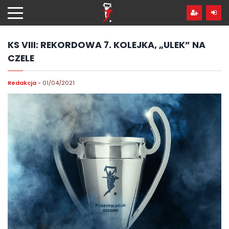
Przejdź
hdo
treści
KS VIII: REKORDOWA 7. KOLEJKA, „ULEK” NA
CZELE
Redakcja
-
01/04/2021