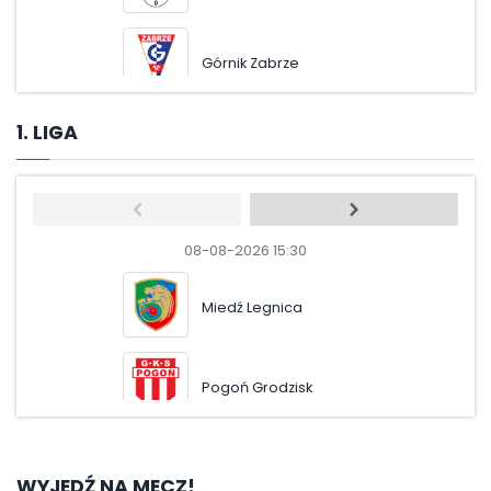
Górnik Zabrze
Moto
1. LIGA
08-08-2026 15:30
08-08-
Miedź Legnica
Pus
Pogoń Grodzisk
Odr
WYJEDŹ NA MECZ!