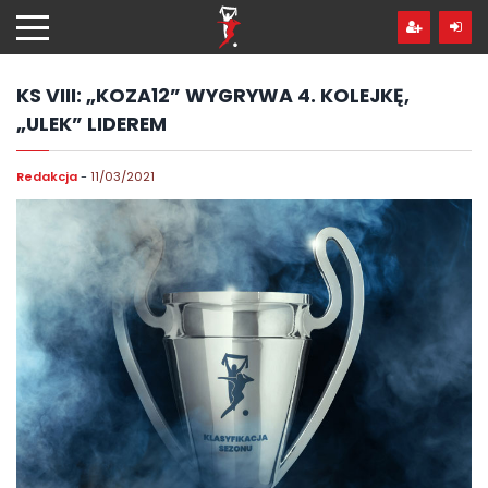
Przejdź
hdo
treści
KS VIII: „KOZA12” WYGRYWA 4. KOLEJKĘ,
„ULEK” LIDEREM
Redakcja
-
11/03/2021