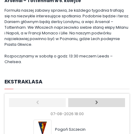
Arsenal – Tottenham w 5. kolejce
Formuła naszej zabawy sprawia, że każdego tygodnia trafiają
się na niezwykle interesujące spotkania. Podobnie będzie i teraz.
Daniem głównym będą derby Londynu, a więc Arsenal –
Tottenham. We Włoszech naprzeciwko siebie staną ekipy Milanu
i Napoli, a w Francji Monaco i Lille. Na naszym podwórku
najciekawiej powinno być w Poznaniu, gdzie Lech podejmie
Piasta Gliwice.
Rozpoczynamy w sobotę o godz. 13:30 meczem Leeds –
Chelsea.
EKSTRAKLASA
07-08-2026 18:00
07-08-
Pogoń Szczecin
Wis