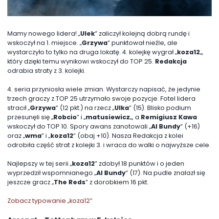
Mamy nowego lidera! „
Ulek
” zaliczył kolejną dobrą rundę i
wskoczył na 1. miejsce. „
Grzywa
” punktował nieźle, ale
wystarczyło to tylko na druga lokatę. 4. kolejkę wygrał „
koza12
„,
który dzięki temu wynikowi wskoczył do TOP 25.
Redakcja
odrabia straty z 3. kolejki.
4. seria przyniosła wiele zmian. Wystarczy napisać, że jedynie
trzech graczy z TOP 25 utrzymało swoje pozycje. Fotel lidera
stracił „
Grzywa
” (12 pkt.) na rzecz „
Ulka
” (15). Blisko podium
przesunęli się „
Robcio
” i „
matusiewicz
„, a
Remigiusz Kawa
wskoczył do TOP 10. Spory awans zanotowali „
Al Bundy
” (+16)
oraz „
wma
” i „
koza12
” (obaj +10). Nasza Redakcja z kolei
odrobiła część strat z kolejki 3. i wraca do walki o najwyższe cele.
Najlepszy w tej serii „
koza12
” zdobył 18 punktów i o jeden
wyprzedził wspomnianego „
Al Bundy
” (17). Na pudle znalazł się
jeszcze gracz „
The Reds
” z dorobkiem 16 pkt.
Zobacz typowanie „koza12”