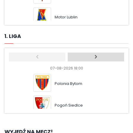
Motor Lublin
Wisł
1. LIGA
07-08-2026 18:00
07-08-
Polonia Bytom
Pol
Pogoń Siedlce
Ruc
WYJEDŹ NA MECZ!