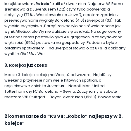
kolejki, bowiem „
Robcio
” trafił aż dwa z nich. Najpierw AS Roma
zremisowała z Juventusem (2:2) czym tylko potwierdziła
statystykę (77% z Was stawiało na „Juve”), a potem zgodnie z
przewidywaniami wygrały Barcelona (4:0) i Liverpool (3:1). Tak
wysokie zwycięstwo „Barcy” zaskoczyło nas równie mocno jak
wynik Atletico, ale Wy nie daliście się oszukać. Na sugerowany
przez nas remis postawiło tylko 4% grających, a zdecydowana
większość (95%) postawiła na gospodarzy. Podobnie było z
ostatnim spotkaniem – na Liverpool stawiało aż 87%, a dokładny
wynik trafiło 13% z Was.
3. kolejka już czeka
Mecze 3. kolejki czekają na Was już od wczoraj. Najbliższy
weekend przyniesie nam wiele hitowych spotkań, a
najciekawsze z nich to Juventus – Napoli, Man. United –
Tottenham czy FC Barcelona – Sevilla. Zaczynamy w sobotę
meczem VfB Stuttgart – Bayer Leverkusen (15:30). Powodzenia!
2 komentarze do “
KS VII: „Robcio” najlepszy w 2.
kolejce
”