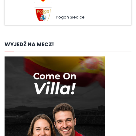
Pogoń Siedlce
Ruc
WYJEDŹ NA MECZ!