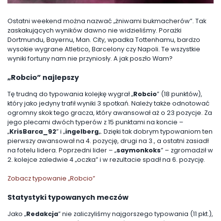
Ostatni weekend można nazwać „żniwami bukmacherów”. Tak
zaskakujących wyników dawno nie widzieliśmy. Porażki
Dortmundu, Bayernu, Man. City, wpadka Tottenhamu, bardzo
wysokie wygrane Atletico, Barcelony czy Napoli. Te wszystkie
wyniki fortuny nam nie przyniosły. A jak poszło Wam?
„Robcio” najlepszy
Tę trudną do typowania kolejkę wygrał „
Robcio
” (18 punktów),
który jako jedyny trafił wyniki 3 spotkań. Należy także odnotować
ogromny skok tego gracza, który awansował aż o 23 pozycje. Za
jego plecami dwóch typerów z 15 punktami na koncie –
„
KrisBarca_92
” i „
ingelberg
„. Dzięki tak dobrym typowaniom ten
pierwszy awansował na 4. pozycję, drugi na 3., a ostatni zasiadł
na fotelu lidera. Poprzedni lider – „
saymonkoks
” – zgromadził w
2. kolejce zaledwie 4 „oczka” i w rezultacie spadł na 6. pozycję.
Zobacz typowanie „Robcio”
Statystyki typowanych meczów
Jako „
Redakcja
” nie zaliczyliśmy najgorszego typowania (11 pkt.),