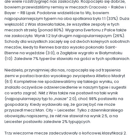
ale wiele rozstrzygnięć nas zaskoczyło. Rozpoczęło się dobrze,
bowiem przewidziliśmy remisy w meczach Cracovia – Raków i
Bayer – RB Lipsk. Podobnie widzieliście to Wy, bowiem
najpopularniejszym typem na oba spotkania było 1:1 (33%). Duża
większość z Was stawiała także, że wszystkie zespoły w tych
meczach strzelą (ponad 80%). Wygrana Evertonu z Palce także
nie zaskoczyła. Wynik 1:2 był drugim najpopularniejszym (26%).
Schody dla wszystkich zaczęły się od dwóch kolejnych sobotnich
meczów, kiedy to Rennes bardzo wysoko pokonało Saint-
Etienne na wyjeździe (3:0), a Zagłębie wygrało w Białymstoku
(1:0). Zaledwie 7% typerów stawiało na gości w tych spotkaniach.
Niedziela, przynajmniej dla nas, rozpoczęła się od trzęsienia
ziemi w postaci bardzo wysokiego zwycięstwa Atletico Madryt
(6:1). Kompletnie nie spodziewaliśmy się takiego wyniku, co
znalazło oczywiście odzwierciedlenie w naszym typie i sugestii
co warto zagrać. Nikt z Was także nie postawił na taki wynik
(najpopularniejszy typ to „nasze” 2:0), choć 98% postawiło na
gospodarzy. Kiedy wydawało się, że gorzej być nie może
przyszedł mecz Man. City – Leicester. Tylko z dziennikarskiego
obowiązku napiszemy, że nikt nie stawiał na wynik 2:5, a na
Leicester postawiło zaledwie 2% typujących.
Trzy wieczorne mecze zadecydowały o końcowej klasyfikacji 2.