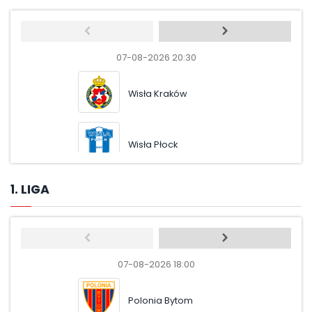
07-08-2026 20:30
08-08-
Wisła Kraków
Rad
Wisła Płock
Gór
1. LIGA
07-08-2026 18:00
07-08-
Polonia Bytom
Pol