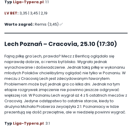
Typ
Liga-Typera.pl
: 1:1
LV BET
:
3,35 | 3,45 | 2,19
Warto zagrać:
Remis (3,45) ✅
Lech Poznań – Cracovia, 25.10 (17:30)
Fajną piłkę gra Lech, prawda? Mecz z Benficą oglądało się
naprawdę dobrze, a i remis był blisko. Wygrało jednak
wyrachowanie i doświadczenie. Jednak taką piłkę w wykonaniu
młodych Polaków chcielibyśmy oglądać nie tylko w Poznaniu. W
meczu z Cracovią Lech jest zdecydowanym faworytem.
Problemem może być jednak gra co kilka dni. Jednak na tym
etapie rozgrywek zmęczenie nie powinno jeszcze odgrywać
większej roli. W Poznaniu Lech wygrał aż 4 z 5 ostatnich meczów z
Cracovią. Jedyne odstępstwo to ostatnie starcie, kiedy to
drużyna Michała Probierza zwyciężyła 2:1. Poznaniacy w lidze
prezentują się dość przeciętnie, ale w niedzielę powinni wygrać.
Typ
Liga-Typera.pl
: 3:1