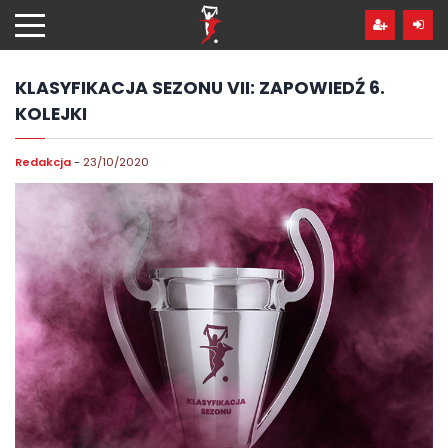
Przejdź
hdo
treści
KLASYFIKACJA SEZONU VII: ZAPOWIEDŹ 6.
KOLEJKI
Redakcja
-
23/10/2020