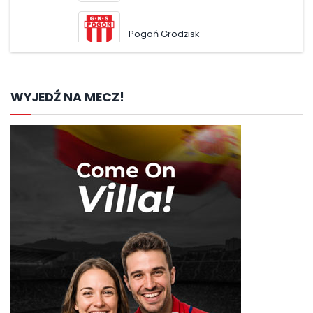
Pogoń Grodzisk
Odr
WYJEDŹ NA MECZ!