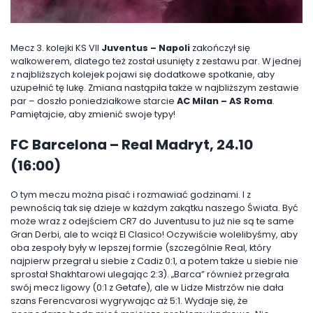
Mecz 3. kolejki KS VII
Juventus – Napoli
zakończył się
walkowerem, dlatego też został usunięty z zestawu par. W jednej
z najbliższych kolejek pojawi się dodatkowe spotkanie, aby
uzupełnić tę lukę. Zmiana nastąpiła także w najbliższym zestawie
par – doszło poniedziałkowe starcie
AC Milan – AS Roma
.
Pamiętajcie, aby zmienić swoje typy!
FC Barcelona – Real Madryt, 24.10
(16:00)
O tym meczu można pisać i rozmawiać godzinami. I z
pewnością tak się dzieje w każdym zakątku naszego Świata. Być
może wraz z odejściem CR7 do Juventusu to już nie są te same
Gran Derbi, ale to wciąż El Clasico! Oczywiście wolelibyśmy, aby
oba zespoły były w lepszej formie (szczególnie Real, który
najpierw przegrał u siebie z Cadiz 0:1, a potem także u siebie nie
sprostał Shakhtarowi ulegając 2:3). „Barca” również przegrała
swój mecz ligowy (0:1 z Getafe), ale w Lidze Mistrzów nie dała
szans Ferencvarosi wygrywając aż 5:1. Wydaje się, że