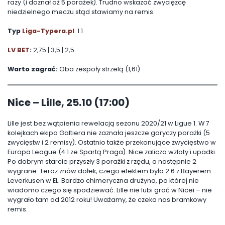
razy (i doznał aż 5 porażek). Trudno wskazać zwycięzcę
niedzielnego meczu stąd stawiamy na remis.
Typ
Liga-Typera.pl
: 1:1
LV BET
:
2,75 | 3,5 | 2,5
Warto zagrać:
Oba zespoły strzelą (1,61)
Nice – Lille, 25.10 (17:00)
Lille jest bez wątpienia rewelacją sezonu 2020/21 w Ligue 1. W 7
kolejkach ekipa Galtiera nie zaznała jeszcze goryczy porażki (5
zwycięstw i 2 remisy). Ostatnio także przekonujące zwycięstwo w
Europa League (4:1 ze Spartą Praga). Nice zalicza wzloty i upadki.
Po dobrym starcie przyszły 3 porażki z rzędu, a następnie 2
wygrane. Teraz znów dołek, czego efektem było 2:6 z Bayerem
Leverkusen w EL. Bardzo chimeryczna drużyna, po której nie
wiadomo czego się spodziewać. Lille nie lubi grać w Nicei – nie
wygrało tam od 2012 roku! Uważamy, że czeka nas bramkowy
remis.