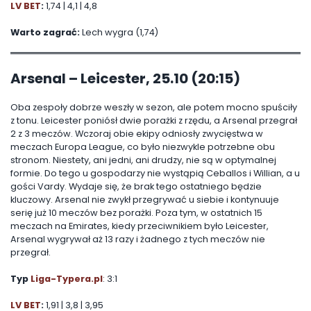
LV BET
:
1,74 | 4,1 | 4,8
Warto zagrać:
Lech wygra (1,74)
Arsenal – Leicester, 25.10 (20:15)
Oba zespoły dobrze weszły w sezon, ale potem mocno spuściły
z tonu. Leicester poniósł dwie porażki z rzędu, a Arsenal przegrał
2 z 3 meczów. Wczoraj obie ekipy odniosły zwycięstwa w
meczach Europa League, co było niezwykle potrzebne obu
stronom. Niestety, ani jedni, ani drudzy, nie są w optymalnej
formie. Do tego u gospodarzy nie wystąpią Ceballos i Willian, a u
gości Vardy. Wydaje się, że brak tego ostatniego będzie
kluczowy. Arsenal nie zwykł przegrywać u siebie i kontynuuje
serię już 10 meczów bez porażki. Poza tym, w ostatnich 15
meczach na Emirates, kiedy przeciwnikiem było Leicester,
Arsenal wygrywał aż 13 razy i żadnego z tych meczów nie
przegrał.
Typ
Liga-Typera.pl
: 3:1
LV BET
:
1,91 | 3,8 | 3,95