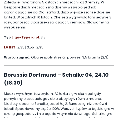
Zaledwie 1 wygrana w 5 ostatnich meczach i aż 3 remisy. W
bezpośrednich meczach znajdziemy wszystko, jednak
ograniczając się do Old Trafford, dużo większe szanse daje się
United. W ostatnich 10 latach, Chelsea wygrywała tam jedynie 3
razy, ponosząc 6 porażek i zaliczając 5 remisów. Stawiamy na
wysoki remis.
Typ
Liga-Typera.pl
: 3:3
LV BET
:
2,35 | 3,55 | 2,95
Warto zagrać:
Oba zespoły strzelą i powyżej 3,5 bramki (2,3)
Borussia Dortmund – Schalke 04, 24.10
(18:30)
Mecz z wyraźnym faworytem. Aż łezka się w oku kręci, gdy
pomyślimy o czasach, gdy obie ekipy były równie mocne.
Niestety, obecnie Schalke jest bliżej 2. Bundesligi niż czołówki
tabeli. Spodziewamy się, że 100% Waszych typów to będzie gra w
stronę gospodarzy i nie będzie w tym nic dziwnego. Schalke gra