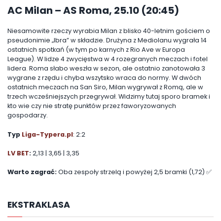
AC Milan – AS Roma, 25.10 (20:45)
Niesamowite rzeczy wyrabia Milan z blisko 40-letnim gościem o
pseudonimie „Ibra” w składzie. Drużyna z Mediolanu wygrała 14
ostatnich spotkań (w tym po karnych z Rio Ave w Europa
League). W lidze 4 zwycięstwa w 4 rozegranych meczach i fotel
lidera. Roma słabo weszła w sezon, ale ostatnio zanotowała 3
wygrane z rzędu i chyba wszytsko wraca do normy. W dwóch
ostatnich meczach na San Siro, Milan wygrywał z Romą, ale w
trzech wcześniejszych przegrywał. Widzimy tutaj sporo bramek i
kto wie czy nie stratę punktów przez faworyzowanych
gospodarzy.
Typ
Liga-Typera.pl
: 2:2
LV BET
:
2,13 | 3,65 | 3,35
Warto zagrać:
Oba zespoły strzelą i powyżej 2,5 bramki (1,72) ✅
EKSTRAKLASA