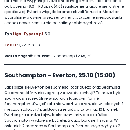
fatalnie, nie wygrało jeszcze ani jednego meczu, dostało lanie
od Bayernu (8:0) i RB Lipsk (4:0) i zasłużenie znajduje się w strefie
spadkowej. Pytanie więc, ile bramek strzeli Borussia. Mecz ten
wybraliśmy głównie przez sentyment i… życzenie niespodzianki.
Jednak nawet remisu nie potrafimy sobie wyobrazić.
Typ
Liga-Typera.pl
: 5:0
LV BET
:
1,22 | 6,8 | 13
Warto zagrać:
Borussia -2 handicap (2,45) ✅
Southampton – Everton, 25.10 (15:00)
Jak spisze się Everton bez Jamesa Rodrigueza oraz Seamusa
Colemana, którzy nie zagrają z powodu kontuzji? To może być
spory cios, szczególnie w starciu z łapiącym formę
Southampton. „Święci” fatalnie weszli w sezon, ale w kolejnych 3
meczach zdobyli 7 punktów, strzelając przy tym aż 10 bramek!
Everton gra bardzo fajny, techniczny i miły dla oka futbol.
Southampton wydaje się być ekipą dużo bardziej fizyczną. W
ostatnich 7 meczach w Southampton, Everton zwyciężył tylko 2