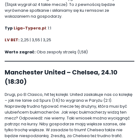
(Śląsk wygrał aż 4 takie mecze). To z pewnością będzie
wyrównane spotkanie i skłaniamy się ku remisowi ze
wskazaniem na gospodarzy.
Typ
Liga-Typera.pl
: 1:1
LV BET
:
2,25 | 3,55 | 3,25
Warto zagrać:
Oba zespoły strzelą (1,58)
Manchester United – Chelsea, 24.10
(18:30)
Drugi, po El Clasico, hit tej kolejki. United zaskakuje nas co kolejkę
– jak nie lanie od Spurs (1:6) to wygrana w Paryżu (2:1).
Naprawdę trudno typować mecze tej drużyny, która musi być
ulubieńcem bukmacherów. Jak więc bukmacherzy widzą ten
mecz? Odpowiedź: nie wiemy. Taki wniosek można wyciągnąć
patrząc na kursy. Niby gospodarze mają większe szanse, ale
tylko trochę większe. W zasadzie to triumf Chelsea także nie
będzie niespodzianką. Zresztą, za Chelsea też trudno trafić.