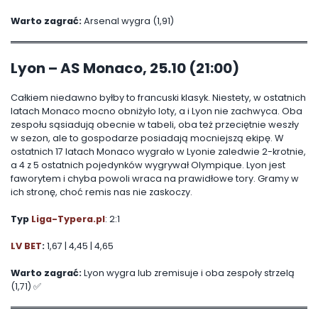
Warto zagrać:
Arsenal wygra (1,91)
Lyon – AS Monaco, 25.10 (21:00)
Całkiem niedawno byłby to francuski klasyk. Niestety, w ostatnich
latach Monaco mocno obniżyło loty, a i Lyon nie zachwyca. Oba
zespołu sąsiadują obecnie w tabeli, oba też przeciętnie weszły
w sezon, ale to gospodarze posiadają mocniejszą ekipę. W
ostatnich 17 latach Monaco wygrało w Lyonie zaledwie 2-krotnie,
a 4 z 5 ostatnich pojedynków wygrywał Olympique. Lyon jest
faworytem i chyba powoli wraca na prawidłowe tory. Gramy w
ich stronę, choć remis nas nie zaskoczy.
Typ
Liga-Typera.pl
: 2:1
LV BET
:
1,67 | 4,45 | 4,65
Warto zagrać:
Lyon wygra lub zremisuje i oba zespoły strzelą
(1,71) ✅