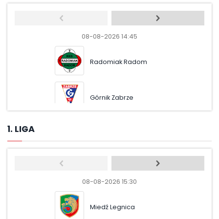
08-08-2026 14:45
08-08
Radomiak Radom
Pog
Górnik Zabrze
Moto
1. LIGA
08-08-2026 15:30
08-08-
Miedź Legnica
Pus