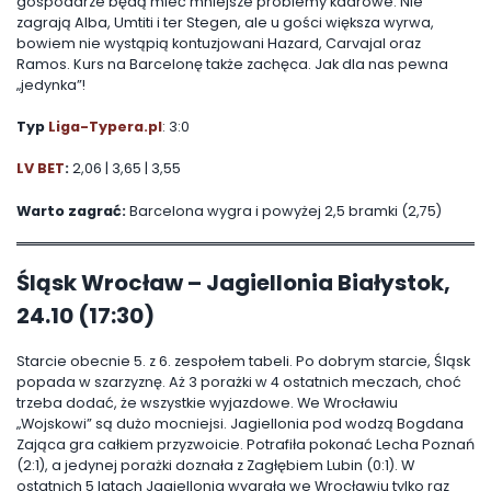
gospodarze będą mieć mniejsze problemy kadrowe. Nie
zagrają Alba, Umtiti i ter Stegen, ale u gości większa wyrwa,
bowiem nie wystąpią kontuzjowani Hazard, Carvajal oraz
Ramos. Kurs na Barcelonę także zachęca. Jak dla nas pewna
„jedynka”!
Typ
Liga-Typera.pl
: 3:0
LV BET
:
2,06 | 3,65 | 3,55
Warto zagrać:
Barcelona wygra i powyżej 2,5 bramki (2,75)
Śląsk Wrocław – Jagiellonia Białystok,
24.10 (17:30)
Starcie obecnie 5. z 6. zespołem tabeli. Po dobrym starcie, Śląsk
popada w szarzyznę. Aż 3 porażki w 4 ostatnich meczach, choć
trzeba dodać, że wszystkie wyjazdowe. We Wrocławiu
„Wojskowi” są dużo mocniejsi. Jagiellonia pod wodzą Bogdana
Zająca gra całkiem przyzwoicie. Potrafiła pokonać Lecha Poznań
(2:1), a jedynej porażki doznała z Zagłębiem Lubin (0:1). W
ostatnich 5 latach Jagiellonia wygrała we Wrocławiu tylko raz