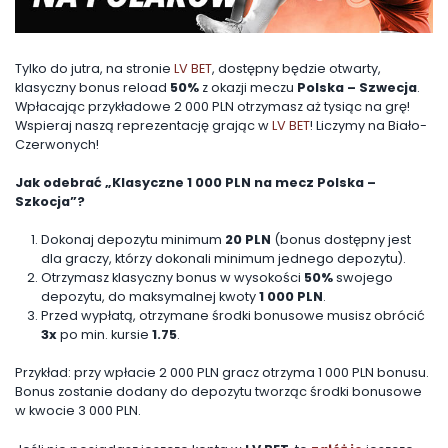
Tylko do jutra, na stronie
LV BET
, dostępny będzie otwarty,
klasyczny bonus reload
50%
z okazji meczu
Polska – Szwecja
.
Wpłacając przykładowe 2 000 PLN otrzymasz aż tysiąc na grę!
Wspieraj naszą reprezentację grając w
LV BET
! Liczymy na Biało-
Czerwonych!
Jak odebrać „Klasyczne 1 000 PLN na mecz Polska –
Szkocja”?
Dokonaj depozytu minimum
20 PLN
(bonus dostępny jest
dla graczy, którzy dokonali minimum jednego depozytu).
Otrzymasz klasyczny bonus w wysokości
50%
swojego
depozytu, do maksymalnej kwoty
1 000 PLN
.
Przed wypłatą, otrzymane środki bonusowe musisz obrócić
3x
po min. kursie
1.75
.
Przykład: przy wpłacie 2 000 PLN gracz otrzyma 1 000 PLN bonusu.
Bonus zostanie dodany do depozytu tworząc środki bonusowe
w kwocie 3 000 PLN.