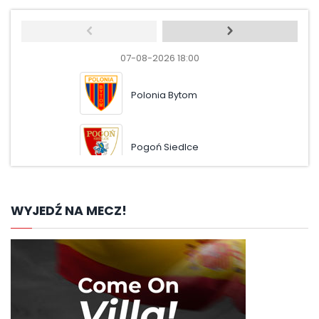
07-08-2026 18:00
07-08-
Polonia Bytom
Pol
Pogoń Siedlce
Ruc
WYJEDŹ NA MECZ!