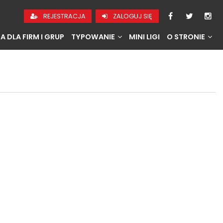
REJESTRACJA
ZALOGUJ SIĘ
A DLA FIRM I GRUP
TYPOWANIE
MINI LIGI
O STRONIE