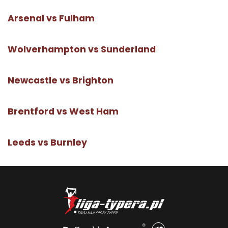
Arsenal vs Fulham
Wolverhampton vs Sunderland
Newcastle vs Brighton
Brentford vs West Ham
Leeds vs Burnley