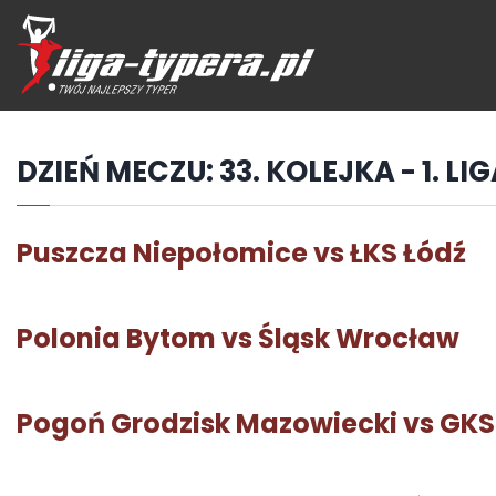
Przejdź
hdo
treści
DZIEŃ MECZU:
33. KOLEJKA - 1. LI
Puszcza Niepołomice vs ŁKS Łódź
Polonia Bytom vs Śląsk Wrocław
Pogoń Grodzisk Mazowiecki vs GKS