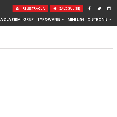
REJESTRACJA
ZALOGUJ SIĘ
A DLA FIRM I GRUP
TYPOWANIE
MINI LIGI
O STRONIE