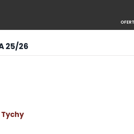
OFERT
GA 25/26
 Tychy