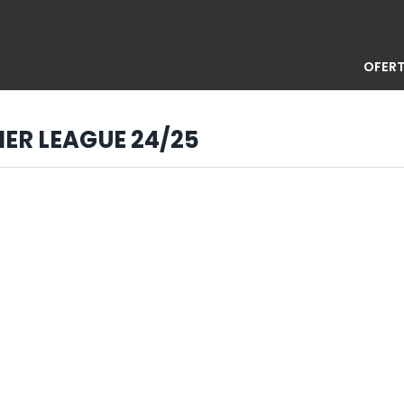
OFERT
IER LEAGUE 24/25