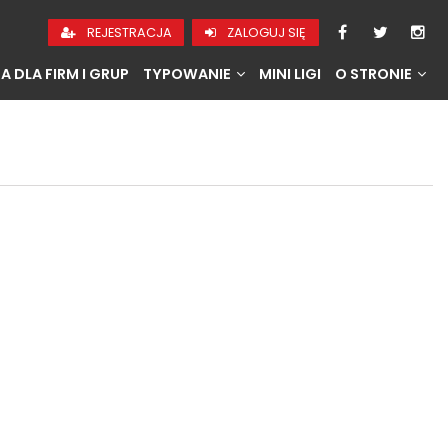
REJESTRACJA
ZALOGUJ SIĘ
A DLA FIRM I GRUP
TYPOWANIE
MINI LIGI
O STRONIE