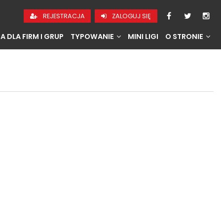
REJESTRACJA
ZALOGUJ SIĘ
A DLA FIRM I GRUP
TYPOWANIE
MINI LIGI
O STRONIE