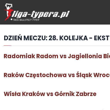
Przejdź
hdo
treści
DZIEŃ MECZU:
28. KOLEJKA - EKS
Radomiak Radom vs Jagiellonia Bi
Raków Częstochowa vs Śląsk Wro
Wisła Kraków vs Górnik Zabrze