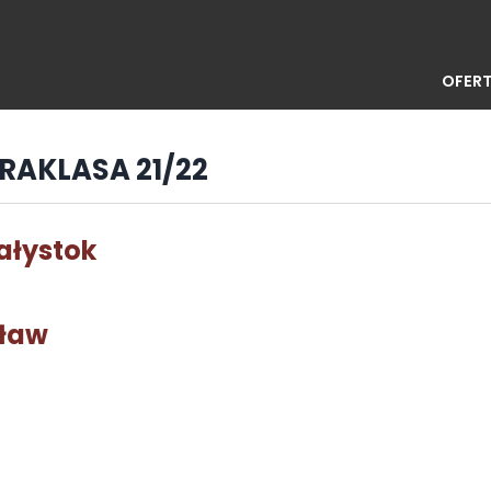
OFERT
TRAKLASA 21/22
ałystok
cław