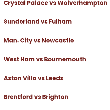
Crystal Palace vs Wolverhampton
Sunderland vs Fulham
Man. City vs Newcastle
West Ham vs Bournemouth
Aston Villa vs Leeds
Brentford vs Brighton