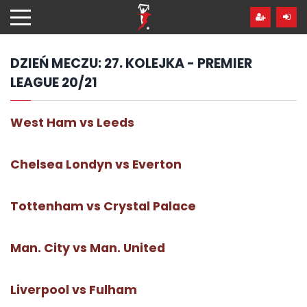
Przejdź
hdo
treści
DZIEŃ MECZU:
27. KOLEJKA - PREMIER
LEAGUE 20/21
West Ham vs Leeds
Chelsea Londyn vs Everton
Tottenham vs Crystal Palace
Man. City vs Man. United
Liverpool vs Fulham