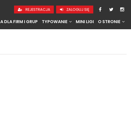
REJESTRACJA
ZALOGUJ SIĘ
A DLA FIRM I GRUP
TYPOWANIE
MINI LIGI
O STRONIE