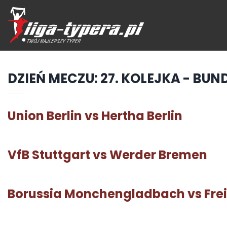
Przejdź
hdo
treści
DZIEŃ MECZU:
27. KOLEJKA - BUN
Union Berlin vs Hertha Berlin
VfB Stuttgart vs Werder Bremen
Borussia Monchengladbach vs Fre