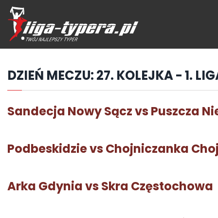
Przejdź
hdo
treści
DZIEŃ MECZU:
27. KOLEJKA - 1. LI
Sandecja Nowy Sącz vs Puszcza N
Podbeskidzie vs Chojniczanka Cho
Arka Gdynia vs Skra Częstochowa