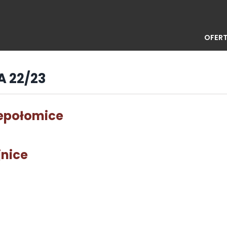
OFERT
GA 22/23
iepołomice
jnice