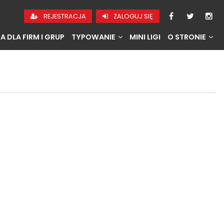
REJESTRACJA
ZALOGUJ SIĘ
A DLA FIRM I GRUP
TYPOWANIE
MINI LIGI
O STRONIE