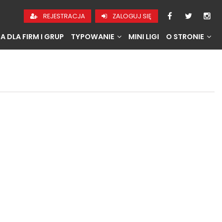
REJESTRACJA
ZALOGUJ SIĘ
A DLA FIRM I GRUP
TYPOWANIE
MINI LIGI
O STRONIE