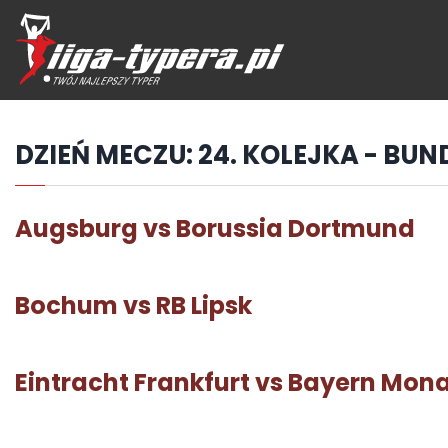
Przejdź
hdo
treści
DZIEŃ MECZU:
24. KOLEJKA - BUN
Augsburg vs Borussia Dortmund
Bochum vs RB Lipsk
Eintracht Frankfurt vs Bayern Mo