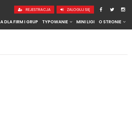
REJESTRACJA
ZALOGUJ SIĘ
A DLA FIRM I GRUP
TYPOWANIE
MINI LIGI
O STRONIE