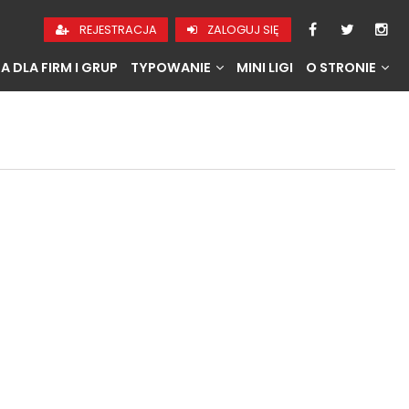
REJESTRACJA
ZALOGUJ SIĘ
A DLA FIRM I GRUP
TYPOWANIE
MINI LIGI
O STRONIE