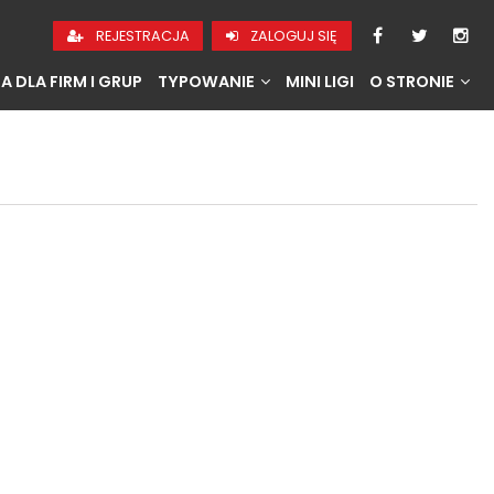
REJESTRACJA
ZALOGUJ SIĘ
A DLA FIRM I GRUP
TYPOWANIE
MINI LIGI
O STRONIE