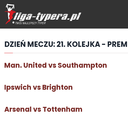
Przejdź
hdo
treści
DZIEŃ MECZU:
21. KOLEJKA - PREM
Man. United vs Southampton
Ipswich vs Brighton
Arsenal vs Tottenham