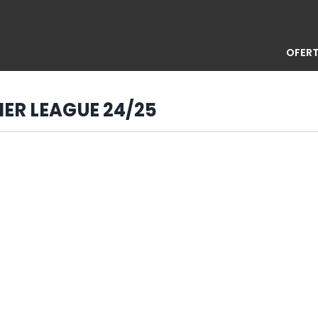
OFERT
IER LEAGUE 24/25