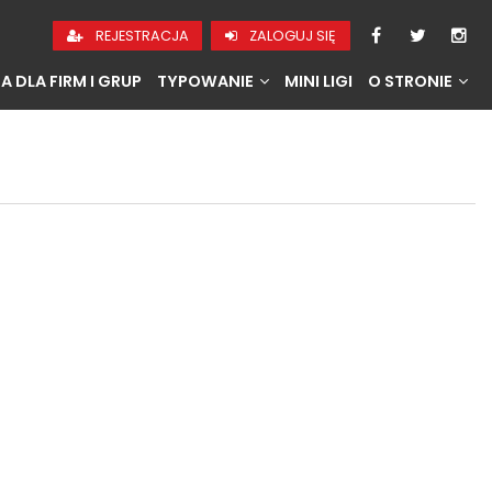
REJESTRACJA
ZALOGUJ SIĘ
A DLA FIRM I GRUP
TYPOWANIE
MINI LIGI
O STRONIE