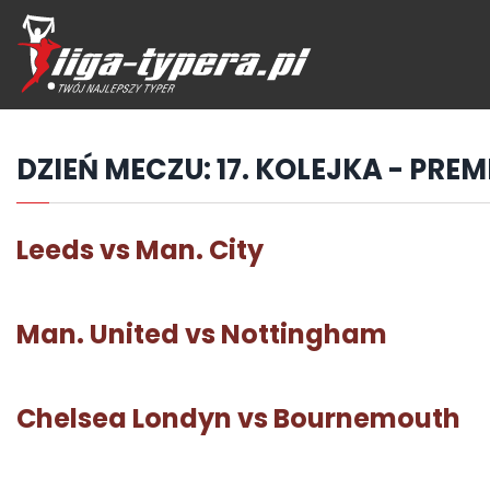
Przejdź
hdo
treści
DZIEŃ MECZU:
17. KOLEJKA - PREM
Leeds vs Man. City
Man. United vs Nottingham
Chelsea Londyn vs Bournemouth