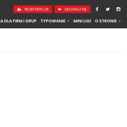
REJESTRACJA
ZALOGUJ SIĘ
A DLA FIRM I GRUP
TYPOWANIE
MINI LIGI
O STRONIE