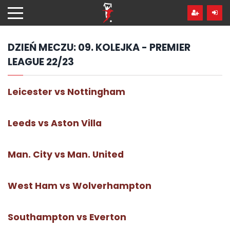
Przejdź
hdo
treści
DZIEŃ MECZU:
09. KOLEJKA - PREMIER
LEAGUE 22/23
Leicester vs Nottingham
Leeds vs Aston Villa
Man. City vs Man. United
West Ham vs Wolverhampton
Southampton vs Everton