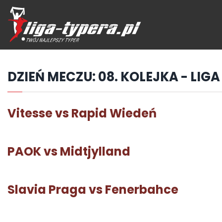
Przejdź
hdo
treści
DZIEŃ MECZU:
08. KOLEJKA - LIG
Vitesse vs Rapid Wiedeń
PAOK vs Midtjylland
Slavia Praga vs Fenerbahce