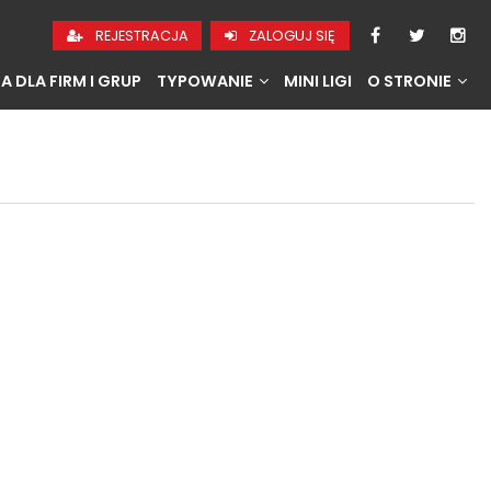
REJESTRACJA
ZALOGUJ SIĘ
A DLA FIRM I GRUP
TYPOWANIE
MINI LIGI
O STRONIE