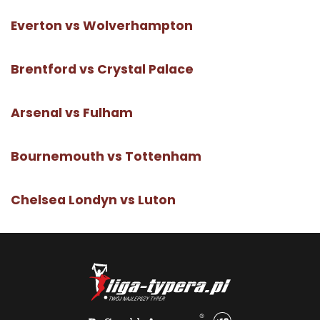
Everton vs Wolverhampton
Brentford vs Crystal Palace
Arsenal vs Fulham
Bournemouth vs Tottenham
Chelsea Londyn vs Luton