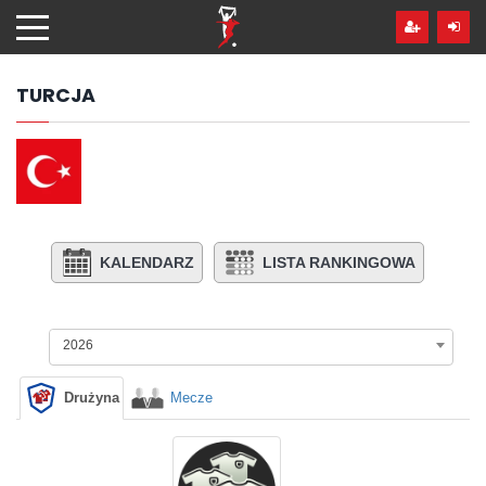
Przejdź
hdo
treści
TURCJA
KALENDARZ
LISTA RANKINGOWA
2026
Drużyna
Mecze