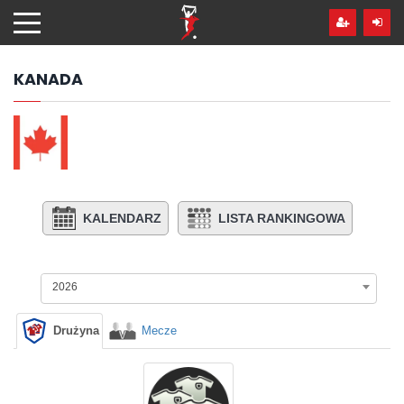
Przejdź
hdo
treści
KANADA
KALENDARZ
LISTA RANKINGOWA
2026
Drużyna
Mecze