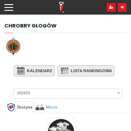
Przejdź
hdo
treści
CHROBRY GŁOGÓW
KALENDARZ
LISTA RANKINGOWA
2024/25
Drużyna
Mecze