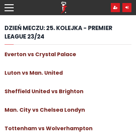
Przejdź
hdo
treści
DZIEŃ MECZU:
25. KOLEJKA - PREMIER
LEAGUE 23/24
Everton vs Crystal Palace
Luton vs Man. United
Sheffield United vs Brighton
Man. City vs Chelsea Londyn
Tottenham vs Wolverhampton